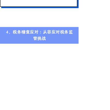
4、税务稽查应对：从容应对税务监
管挑战
税务稽查的过程里，股东要积极去配
合税务部门的检查工作，如实给予有
关的资料和信息。而且，股东也应强
化同税务部门的沟通以及协调，力求