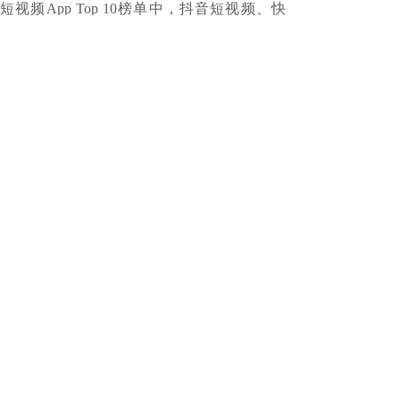
短视频App Top 10榜单中，抖音短视频、快
手、西瓜视频分别以5.30亿人、4.25亿人、
1.41亿人的月度活跃用户规模占据市场前三
列，火山小视频以1.41亿人的月度活跃用户规
模排名第四，共同进入亿级App的名列中。另
外，2019年11月中国移动短视频综合平台与短
视频聚合平台活跃用户规模分别达到8.781亿
人和2.273亿人。
随着2018年抖音的崛起，快手的打法也变得激
进起来。据36氪消息，2019年6月18日，快手
创始人宿华和程一笑在全员内部信中表达了对
公司现状的不满，称将变革组织、优化结构、
迭代产品，并给出了“战斗”的明确目标：2020
年春节之前3亿DAU，内部代号为“K3战役”。
据了解，该目标的策略明确分两步，一是依靠
极速版，二是依靠春晚红包。相关数据显示，
今年8月，快手已经上线极速版，主打下沉市
场，上线20天DAU破千万，增长迅速。
这个KPI在快手内部带来了一些改变。快手商
业化7月中旬披露的新营销业务目标为150亿