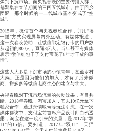
焦到下沉市场。而央视春晚的主要传播人群，
都聚集在春节期间的三四五线城市。由于回乡
团聚，那个时候的一二线城市基本变成了“空
城”。
2015年，微信首个与央视春晚合作，并用“摇
一摇”方式实现屏幕内外互动。有媒体报道，
这一次春晚赞助，让微信绑定银行卡的用户数
从起初的800人，直逼3亿人。当年甚至有媒体
表示“微信红包干了支付宝花了8年才干成的事
情”。
这些人大多是下沉市场的小镇青年，甚至乡村
大妈。正是因为他们的加入，才有了后来微
商、拼多多等微信电商生态的建立与壮大。
央视春晚对下沉市场流量的拉动效果，有目共
睹。2018年春晚，淘宝加入，其以10亿元拿下
独家合作，通过亲情账号等玩法引流。在一次
媒体群访中，支付宝前首席产品设计师白鸦透
露，淘宝在这一晚引来的流量，是2017年“双
11”的15倍。要知道，2017年“双11”，天猫
GMV达1682元，全天支付总笔数超14.8亿。