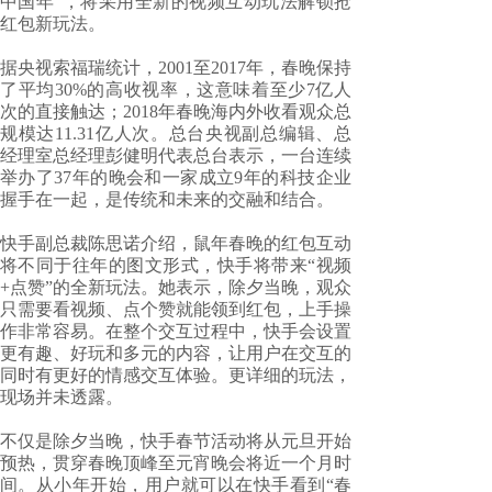
中国年”，将采用全新的视频互动玩法解锁抢
红包新玩法。
据央视索福瑞统计，2001至2017年，春晚保持
了平均30%的高收视率，这意味着至少7亿人
次的直接触达；2018年春晚海内外收看观众总
规模达11.31亿人次。总台央视副总编辑、总
经理室总经理彭健明代表总台表示，一台连续
举办了37年的晚会和一家成立9年的科技企业
握手在一起，是传统和未来的交融和结合。
快手副总裁陈思诺介绍，鼠年春晚的红包互动
将不同于往年的图文形式，快手将带来“视频
+点赞”的全新玩法。她表示，除夕当晚，观众
只需要看视频、点个赞就能领到红包，上手操
作非常容易。在整个交互过程中，快手会设置
更有趣、好玩和多元的内容，让用户在交互的
同时有更好的情感交互体验。更详细的玩法，
现场并未透露。
不仅是除夕当晚，快手春节活动将从元旦开始
预热，贯穿春晚顶峰至元宵晚会将近一个月时
间。从小年开始，用户就可以在快手看到“春