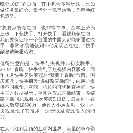
晚分10亿”的页面。其中包含多种玩法，比如
做任务集红心、集卡分一亿等活动，为春晚红
包造势。
“想要点赞领红包，也非常简单。基本上分为
三步，下载快手、打开快手、看视频领红包，
我们要保证每一个普通的中国人都能够通过快
手，非常容易地领到10亿元现金红包。”快手
副总裁陈思诺说。
值得注意的是，快手与央视并非初次联手。
2019年春晚，快手拿到了短视频内容版权；同
年10月快手又独家冠名“我要上春晚”节目。国
庆阅兵，快手研发“多链路直播间”，向用户提
供不同视角、空间、机位的可切换直播间。快
手官方数据显示，至阅兵仪式直播结束，多链
路直播间总观看人次突破5.13亿，最高同时在
线人数突破600万。通过大小屏互动，快手向
央视展现了其技术、运营以及资源投入的能
力。
在人口红利见顶的互联网世界，流量的争夺聚