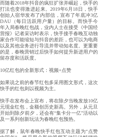
而随着2018年抖音的疯狂扩张并崛起，快手的
打法也变得激进起来。2019年6月18日，快手
创始人宿华发布了内部信，宣布了年底冲3亿
DAU（每日活跃用户量）的目标。而快手今
年入局春晚红包战，业内人士在接受《中国经
营报》记者采访时表示，快手接手春晚互动独
家合作可能缩短与抖音的差距，也可以为电商
以及其他业务进行导流并带动知名度。更重要
的是，春晚营销过后快手如何提升新进用户的
留存度和活跃度。
10亿红包的全新形式：视频+点赞
如果说之前的春节红包多采用图文形式，这次
快手的红包则以视频为主。
快手在发布会上宣布，将在除夕当晚发放10亿
元现金红包，金额创历史新高。另外，从元旦
开始到除夕前夕，还会有“集卡分一亿”活动以
及一系列创新玩法为春晚红包预热。
据了解，鼠年春晚快手红包互动主题为“点赞