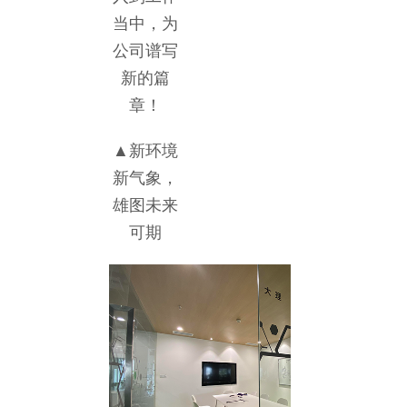
当中，为
公司谱写
新的篇
章！
▲新环境
新气象，
雄图未来
可期